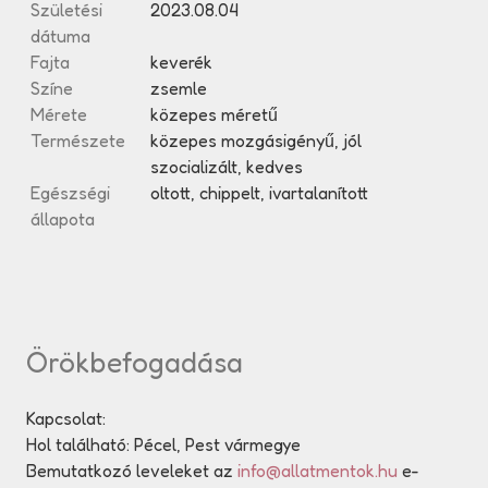
Születési
2023.08.04
dátuma
Fajta
keverék
Színe
zsemle
Mérete
közepes méretű
Természete
közepes mozgásigényű, jól
szocializált, kedves
Egészségi
oltott, chippelt, ivartalanított
állapota
Örökbefogadása
Kapcsolat:
Hol található: Pécel, Pest vármegye
Bemutatkozó leveleket az
info@allatmentok.hu
e-