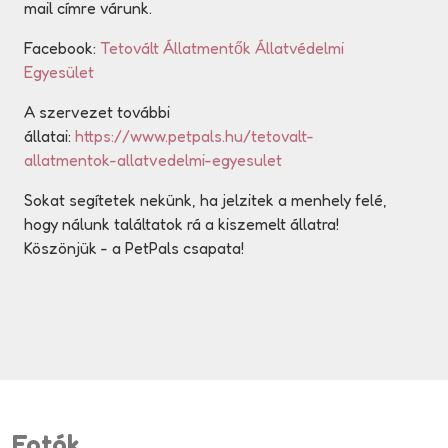
mail címre várunk.
Facebook:
Tetovált Állatmentők Állatvédelmi
Egyesület
A szervezet további
állatai:
https://www.petpals.hu/tetovalt-
allatmentok-allatvedelmi-egyesulet
Sokat segítetek nekünk, ha jelzitek a menhely felé,
hogy nálunk találtatok rá a kiszemelt állatra!
Köszönjük - a PetPals csapata!
Fotók