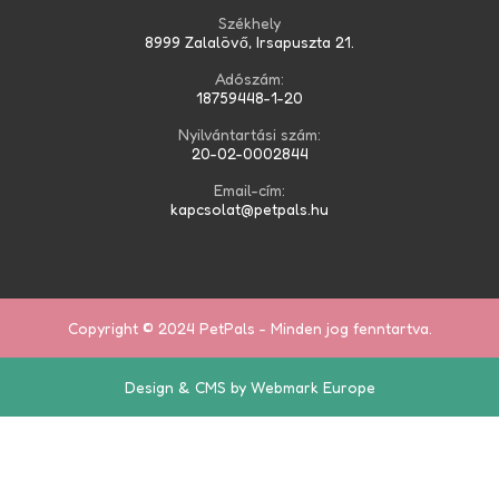
Székhely
8999 Zalalövő, Irsapuszta 21.
Adószám:
18759448-1-20
Nyilvántartási szám:
20-02-0002844
Email-cím:
kapcsolat@petpals.hu
Copyright © 2024 PetPals - Minden jog fenntartva.
Design & CMS by Webmark Europe