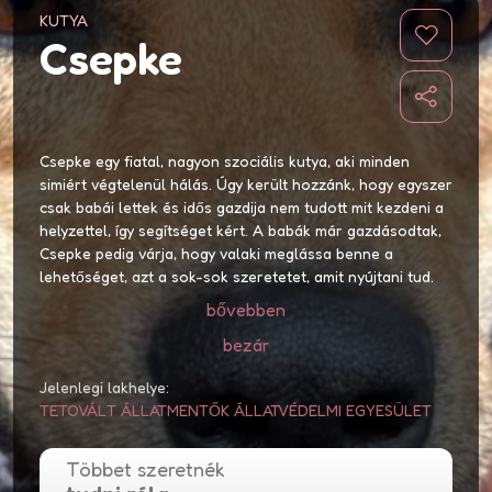
KUTYA
Csepke
Csepke egy fiatal, nagyon szociális kutya, aki minden
simiért végtelenül hálás. Úgy került hozzánk, hogy egyszer
csak babái lettek és idős gazdija nem tudott mit kezdeni a
helyzettel, így segítséget kért. A babák már gazdásodtak,
Csepke pedig várja, hogy valaki meglássa benne a
lehetőséget, azt a sok-sok szeretetet, amit nyújtani tud.
bővebben
bezár
Jelenlegi lakhelye:
TETOVÁLT ÁLLATMENTŐK ÁLLATVÉDELMI EGYESÜLET
Többet szeretnék