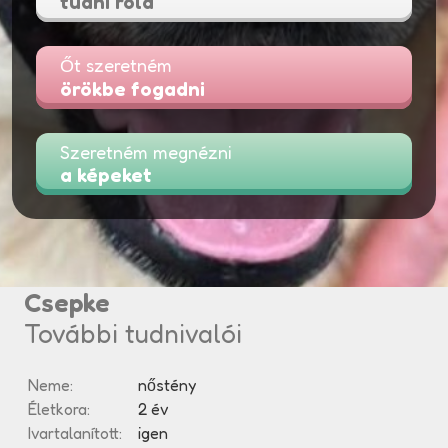
tudni róla
Őt szeretném
örökbe fogadni
Szeretném megnézni
a képeket
Csepke
További tudnivalói
Neme:
nőstény
Életkora:
2 év
Ivartalanított:
igen