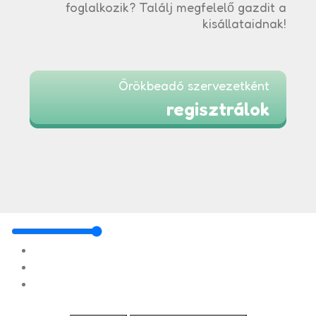
foglalkozik? Találj megfelelő gazdit a
kisállataidnak!
Örökbeadó szervezetként
regisztrálok
mindegy