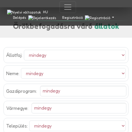
HU
Belépés
Regisztráció
Örökbefogadásra váró
állatok
Állatfaj:
Neme:
Gazdiprogram:
Vármegye:
Település: