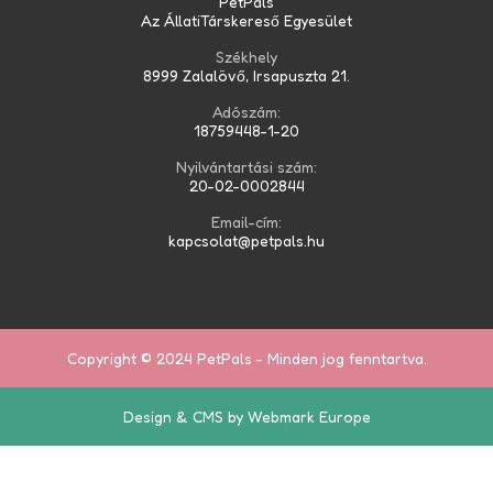
PetPals
Az ÁllatiTárskereső Egyesület
Székhely
8999 Zalalövő, Irsapuszta 21.
Adószám:
18759448-1-20
Nyilvántartási szám:
20-02-0002844
Email-cím:
kapcsolat@petpals.hu
Copyright © 2024 PetPals - Minden jog fenntartva.
Design & CMS by Webmark Europe