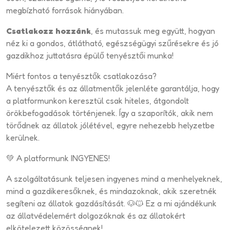
megbízható források hiányában.
Csatlakozz hozzánk
, és mutassuk meg együtt, hogyan
néz ki a gondos, átlátható, egészségügyi szűrésekre és jó
gazdikhoz juttatásra épülő tenyésztői munka!
Miért fontos a tenyésztők csatlakozása?
A tenyésztők és az állatmentők jelenléte garantálja, hogy
a platformunkon keresztül csak hiteles, átgondolt
örökbefogadások történjenek. Így a szaporítók, akik nem
törődnek az állatok jólétével, egyre nehezebb helyzetbe
kerülnek.
💚 A platformunk INGYENES!
A szolgáltatásunk teljesen ingyenes mind a menhelyeknek,
mind a gazdikeresőknek, és mindazoknak, akik szeretnék
segíteni az állatok gazdásítását. 🐶🐱 Ez a mi ajándékunk
az állatvédelemért dolgozóknak és az állatokért
elkötelezett közösségnek!