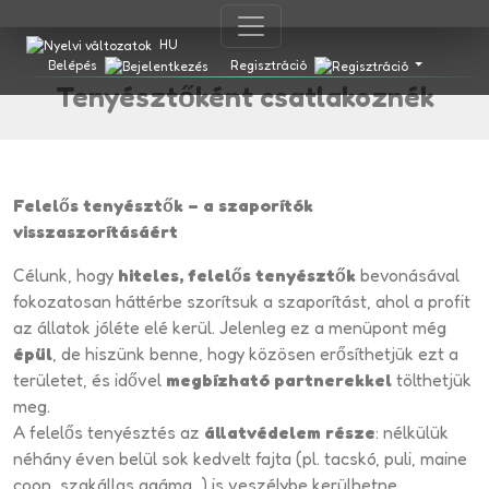
HU
Belépés
Regisztráció
Tenyésztőként csatlakoznék
Felelős tenyésztők – a szaporítók
visszaszorításáért
Célunk, hogy
hiteles, felelős tenyésztők
bevonásával
fokozatosan háttérbe szorítsuk a szaporítást, ahol a profit
az állatok jóléte elé kerül. Jelenleg ez a menüpont még
épül
, de hiszünk benne, hogy közösen erősíthetjük ezt a
területet, és idővel
megbízható partnerekkel
tölthetjük
meg.
A felelős tenyésztés az
állatvédelem része
: nélkülük
néhány éven belül sok kedvelt fajta (pl. tacskó, puli, maine
coon, szakállas agáma, ) is veszélybe kerülhetne