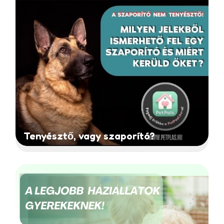
Tenyésztő, vagy szaporító?