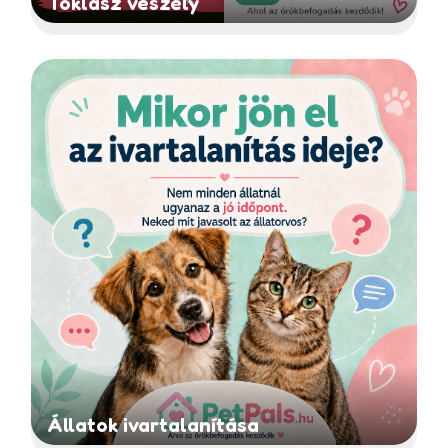
Toklász veszély
Állatok ivartalanítása