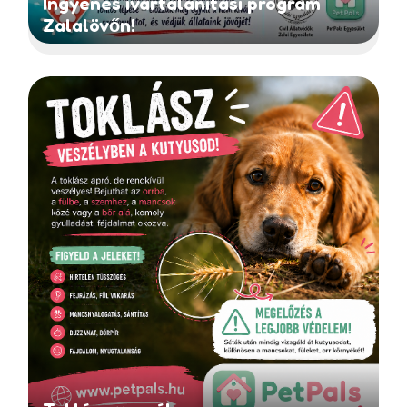
Ingyenes ivartalanítási program
Zalalövőn!