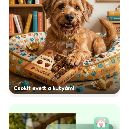
Csokit evett a kutyám!