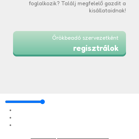
foglalkozik? Találj megfelelő gazdit a
kisállataidnak!
Örökbeadó szervezetként
regisztrálok
mindegy