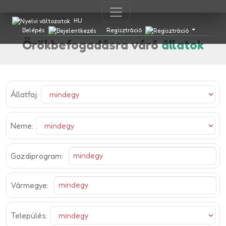
HU
Belépés
Regisztráció
Örökbefogadásra váró
állatok
Állatfaj:
Neme:
Gazdiprogram:
Vármegye:
Település: