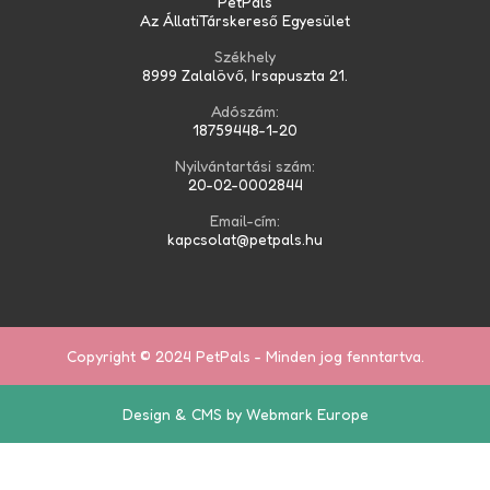
PetPals
Az ÁllatiTárskereső Egyesület
Székhely
8999 Zalalövő, Irsapuszta 21.
Adószám:
18759448-1-20
Nyilvántartási szám:
20-02-0002844
Email-cím:
kapcsolat@petpals.hu
Copyright © 2024 PetPals - Minden jog fenntartva.
Design & CMS by Webmark Europe